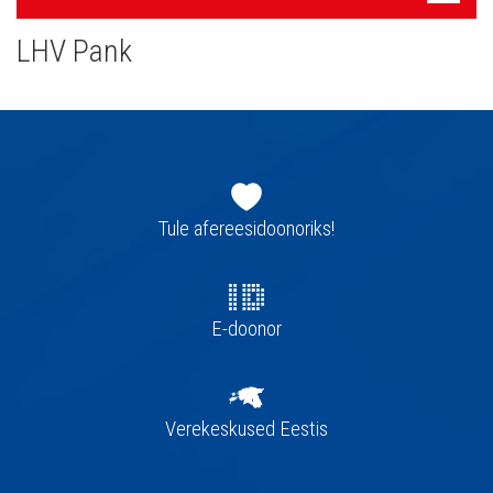
navigatsioon
LHV Pank
Jaluse
navigatsioon
Tule afereesidoonoriks!
E-doonor
Verekeskused Eestis