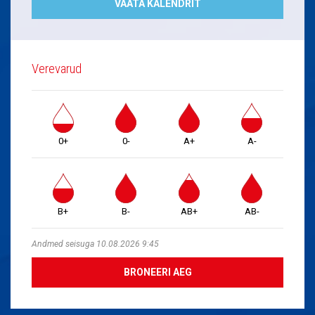
VAATA KALENDRIT
Verevarud
0+
0-
A+
A-
B+
B-
AB+
AB-
Andmed seisuga 10.08.2026 9:45
BRONEERI AEG