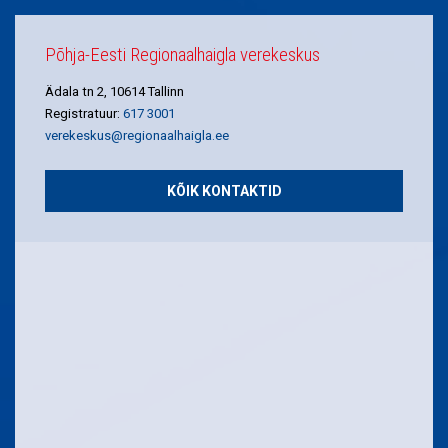
Põhja-Eesti Regionaalhaigla verekeskus
Ädala tn 2, 10614 Tallinn
Registratuur:
617 3001
verekeskus@regionaalhaigla.ee
KÕIK KONTAKTID