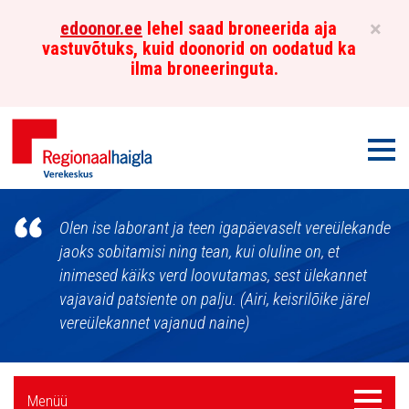
×
edoonor.ee
lehel saad broneerida aja
vastuvõtuks, kuid doonorid on oodatud ka
ilma broneeringuta.
Men
Põhja-
Olen ise laborant ja teen igapäevaselt vereülekande
Eesti
jaoks sobitamisi ning tean, kui oluline on, et
inimesed käiks verd loovutamas, sest ülekannet
Regionaalhaigla
vajavaid patsiente on palju. (Airi, keisrilõike järel
Verekeskus
vereülekannet vajanud naine)
Külgpaani
Menüü
Menüü