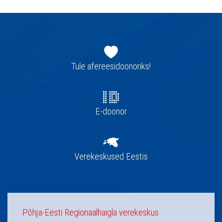
Jaluse
navigatsioon
Tule afereesidoonoriks!
E-doonor
Verekeskused Eestis
Põhja-Eesti Regionaalhaigla verekeskus