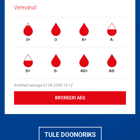
Verevarud
0+
0-
A+
A-
B+
B-
AB+
AB-
Andmed seisuga 07.08.2026 10:12
BRONEERI AEG
TULE DOONORIKS