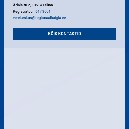
Ädala tn 2, 10614 Tallinn
Registratuur:
617 3001
verekeskus@regionaalhaigla.ee
KÕIK KONTAKTID