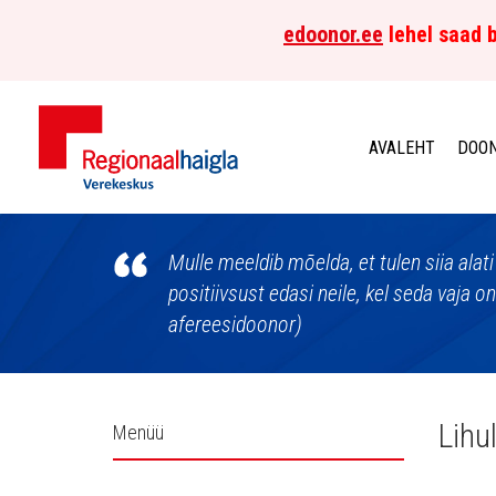
edoonor.ee
lehel saad b
AVALEHT
DOON
Põhja-
Eesti
Mulle meeldib mõelda, et tulen siia alati
positiivsust edasi neile, kel seda vaja o
Regionaalhaigla
afereesidoonor)
Verekeskus
Külgpaani
Lihu
Menüü
navigatsioon