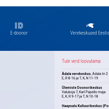
E-doonor
Verekeskused Eesti
Tule verd loovutama
Ädala verekeskus
, Ädala tn 2
E, R 8-16 ja T, K, N 11-19
Ülemiste Doonorikeskus
Valukoja 7, Karl Papello maja
E, K, R 9-17 ja T, N 10-18
Haapsalu Kultuurikeskus (Pos