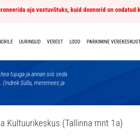
roneerida aja vastuvõtuks, kuid doonorid on oodatud 
ORILE
UURINGUD
VEREST
LOOD
PARKIMINE VEREKESKUS
 hea tujuga ja annan siis seda
n. (Indrek Sülla, meremees ja
la Kultuurikeskus (Tallinna mnt 1a)