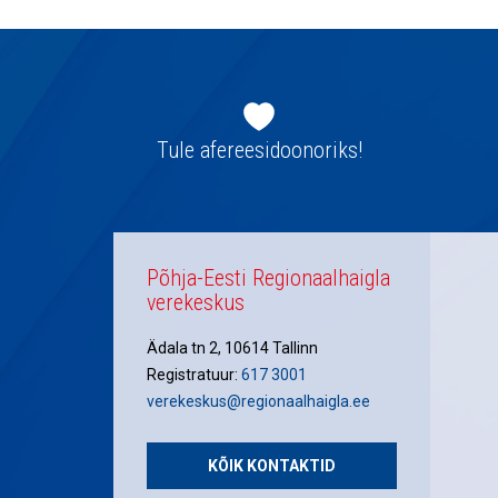
Jaluse
navigatsioon
Tule afereesidoonoriks!
Põhja-Eesti Regionaalhaigla
verekeskus
Ädala tn 2, 10614 Tallinn
Registratuur:
617 3001
verekeskus@regionaalhaigla.ee
KÕIK KONTAKTID