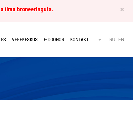
×
ka ilma broneeringuta.
ET
TES
VEREKESKUS
E-DOONOR
KONTAKT
RU
EN
Otsi