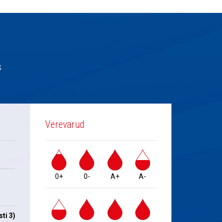
s
Verevarud
0+
0-
A+
A-
ti 3)