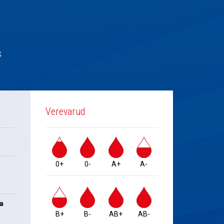
s
Verevarud
0+
0-
A+
A-
na
B+
B-
AB+
AB-