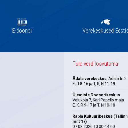
E-doonor
Verekeskused Eesti
Tule verd loovutama
Ädala verekeskus
, Ädala tn 2
E, R 8-16 ja T, K, N 11-19
Ülemiste Doonorikeskus
Valukoja 7, Karl Papello maja
E, K, R 9-17 ja T, N 10-18
Rapla Kultuurikeskus (Tallin
mnt 17)
07.08.2026 10.00-14.00