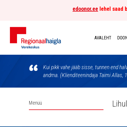
edoonor.ee
lehel saad b
AVALEHT
DOON
Põhja-
Eesti
Kui pikk vahe jääb sisse, tunnen end ha
andma. (Klienditeenindaja Taimi Allas, 
Regionaalhaigla
Verekeskus
Külgpaani
Lihu
Menüü
navigatsioon