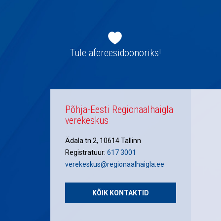
Jaluse
navigatsioon
Tule afereesidoonoriks!
Põhja-Eesti Regionaalhaigla
verekeskus
Ädala tn 2, 10614 Tallinn
Registratuur:
617 3001
verekeskus@regionaalhaigla.ee
KÕIK KONTAKTID