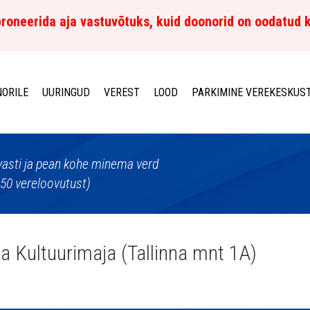
roneerida aja vastuvõtuks, kuid doonorid on oodatud 
ORILE
UURINGUD
VEREST
LOOD
PARKIMINE VEREKESKUS
lvasti ja pean kohe minema verd
150 vereloovutust)
la Kultuurimaja (Tallinna mnt 1A)