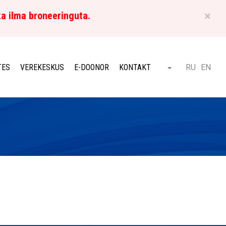
×
ka ilma broneeringuta.
ET
TES
VEREKESKUS
E-DOONOR
KONTAKT
RU
EN
Otsi