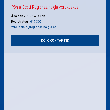
Põhja-Eesti Regionaalhaigla verekeskus
Ädala tn 2, 10614 Tallinn
Registratuur:
617 3001
verekeskus@regionaalhaigla.ee
KÕIK KONTAKTID