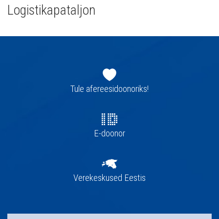
Logistikapataljon
Jaluse
navigatsioon
Tule afereesidoonoriks!
E-doonor
Verekeskused Eestis