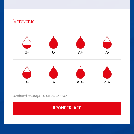
Verevarud
0+
0-
A+
A-
B+
B-
AB+
AB-
Andmed seisuga 10.08.2026 9:45
BRONEERI AEG