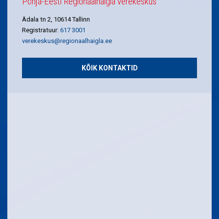
Põhja-Eesti Regionaalhaigla verekeskus
Ädala tn 2, 10614 Tallinn
Registratuur:
617 3001
verekeskus@regionaalhaigla.ee
KÕIK KONTAKTID