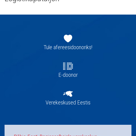
Jaluse
navigatsioon
Tule afereesidoonoriks!
E-doonor
Verekeskused Eestis