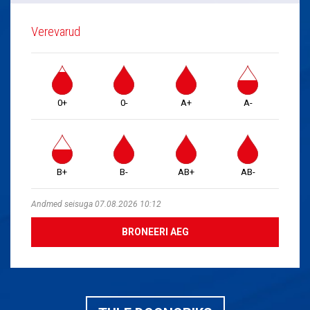
Verevarud
0+
0-
A+
A-
B+
B-
AB+
AB-
Andmed seisuga 07.08.2026 10:12
BRONEERI AEG