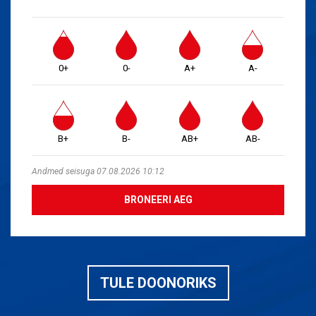
0+
0-
A+
A-
B+
B-
AB+
AB-
Andmed seisuga 07.08.2026 10:12
BRONEERI AEG
TULE DOONORIKS