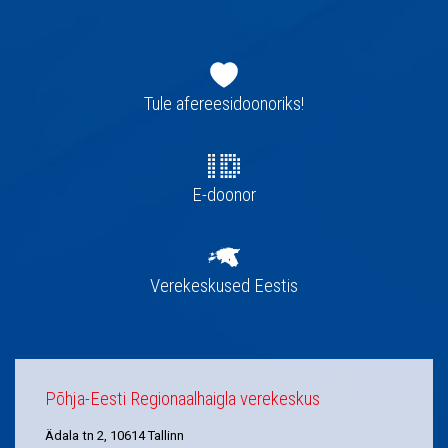
Jaluse
navigatsioon
Tule afereesidoonoriks!
E-doonor
Verekeskused Eestis
Põhja-Eesti Regionaalhaigla verekeskus
Ädala tn 2, 10614 Tallinn