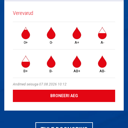
Verevarud
0+
0-
A+
A-
B+
B-
AB+
AB-
Andmed seisuga 07.08.2026 10:12
BRONEERI AEG