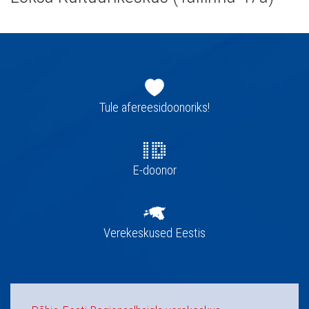
Jaluse
navigatsioon
Tule afereesidoonoriks!
E-doonor
Verekeskused Eestis