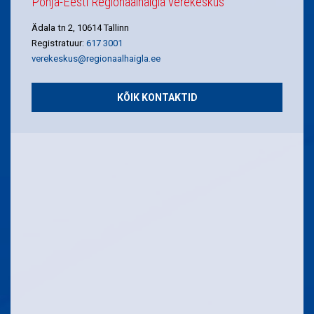
Põhja-Eesti Regionaalhaigla verekeskus
Ädala tn 2, 10614 Tallinn
Registratuur:
617 3001
verekeskus@regionaalhaigla.ee
KÕIK KONTAKTID