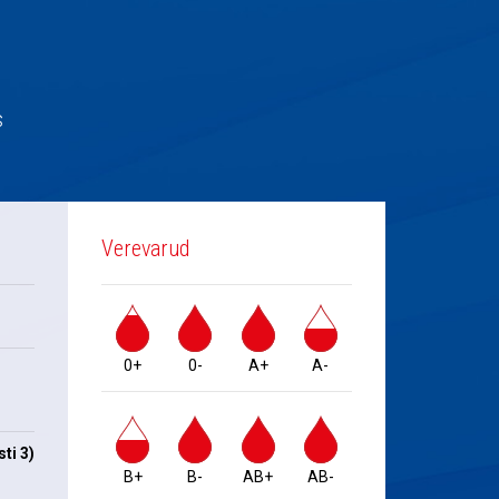
s
Verevarud
0+
0-
A+
A-
ti 3)
B+
B-
AB+
AB-