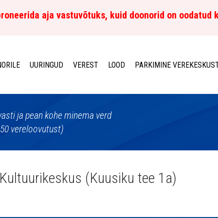
roneerida aja vastuvõtuks, kuid doonorid on oodatud 
ORILE
UURINGUD
VEREST
LOOD
PARKIMINE VEREKESKUS
lvasti ja pean kohe minema verd
150 vereloovutust)
Kultuurikeskus (Kuusiku tee 1a)