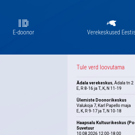
E-doonor
Verekeskused Eesti
Tule verd loovutama
Ädala verekeskus
, Ädala tn 2
E, R 8-16 ja T, K, N 11-19
Ülemiste Doonorikeskus
Valukoja 7, Karl Papello maja
E, K, R 9-17 ja T, N 10-18
Haapsalu Kultuurikeskus (Pos
Suvetuur
10.08.2026 12.00-18.00