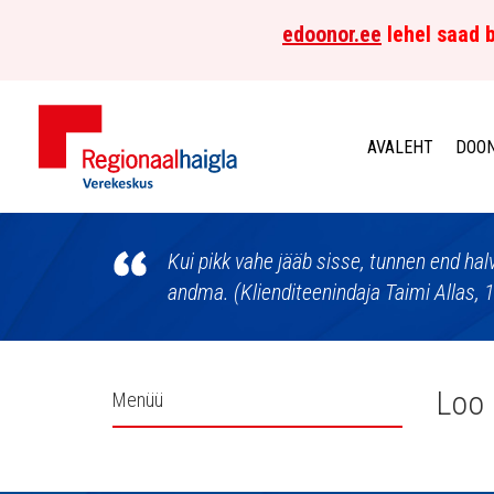
edoonor.ee
lehel saad b
AVALEHT
DOON
Põhja-
Eesti
Kui pikk vahe jääb sisse, tunnen end ha
andma. (Klienditeenindaja Taimi Allas, 
Regionaalhaigla
Verekeskus
Külgpaani
Loo 
Menüü
navigatsioon