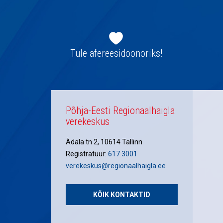
Jaluse
navigatsioon
Tule afereesidoonoriks!
Põhja-Eesti Regionaalhaigla
verekeskus
Ädala tn 2, 10614 Tallinn
Registratuur:
617 3001
verekeskus@regionaalhaigla.ee
KÕIK KONTAKTID