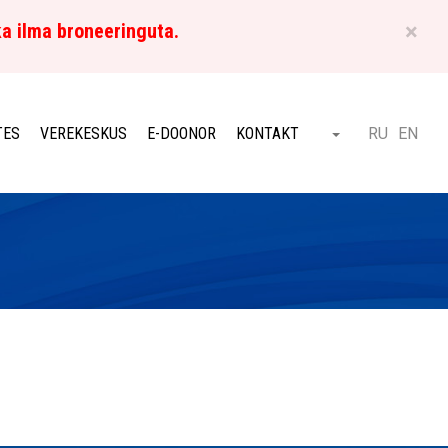
×
ka ilma broneeringuta.
ET
TES
VEREKESKUS
E-DOONOR
KONTAKT
RU
EN
Otsi