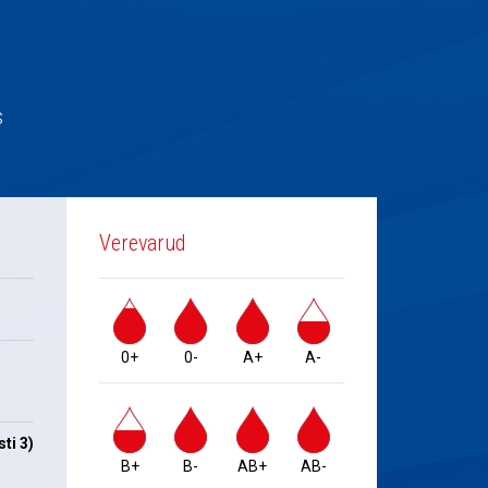
s
Verevarud
0+
0-
A+
A-
ti 3)
B+
B-
AB+
AB-