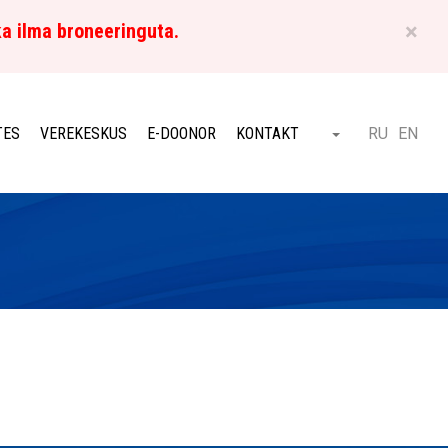
×
ka ilma broneeringuta.
ET
TES
VEREKESKUS
E-DOONOR
KONTAKT
RU
EN
Otsi