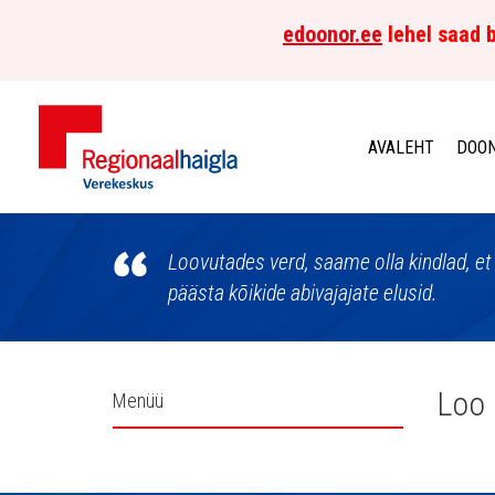
edoonor.ee
lehel saad b
AVALEHT
DOON
Põhja-
Eesti
Loovutades verd, saame olla kindlad, et 
päästa kõikide abivajajate elusid.
Regionaalhaigla
Verekeskus
Külgpaani
Loo 
Menüü
navigatsioon