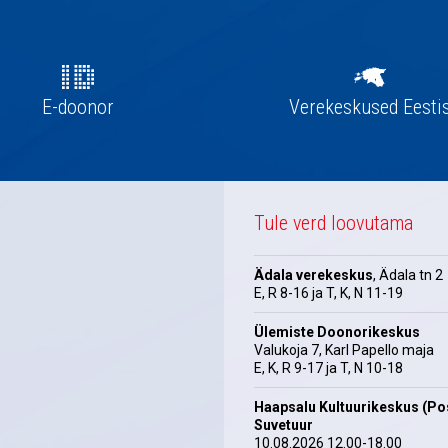
E-doonor
Verekeskused Eesti
Tule verd loovutama
Ädala verekeskus
, Ädala tn 2
E, R 8-16 ja T, K, N 11-19
Ülemiste Doonorikeskus
Valukoja 7, Karl Papello maja
E, K, R 9-17 ja T, N 10-18
Haapsalu Kultuurikeskus (Pos
Suvetuur
10.08.2026 12.00-18.00