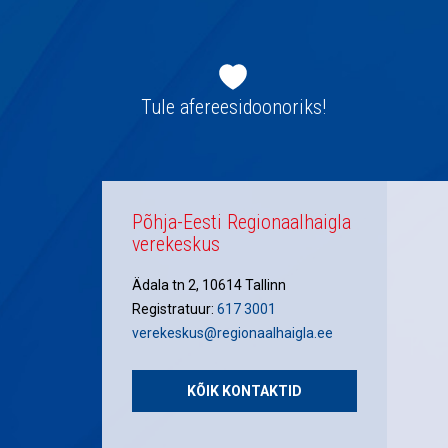
Jaluse
navigatsioon
Tule afereesidoonoriks!
Põhja-Eesti Regionaalhaigla
verekeskus
Ädala tn 2, 10614 Tallinn
Registratuur:
617 3001
verekeskus@regionaalhaigla.ee
KÕIK KONTAKTID