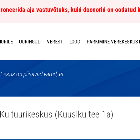
roneerida aja vastuvõtuks, kuid doonorid on oodatud 
ORILE
UURINGUD
VEREST
LOOD
PARKIMINE VEREKESKUS
Eestis on piisavad varud, et
Kultuurikeskus (Kuusiku tee 1a)