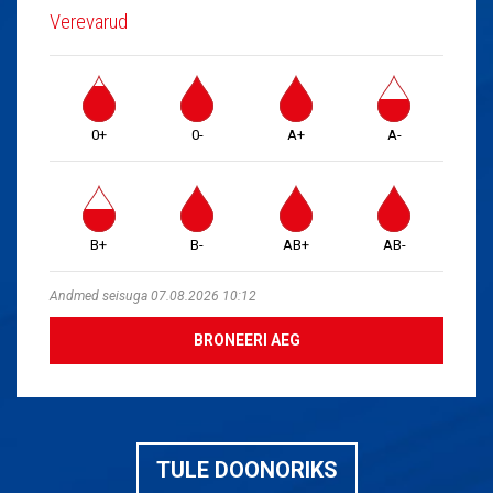
Verevarud
0+
0-
A+
A-
B+
B-
AB+
AB-
Andmed seisuga 07.08.2026 10:12
BRONEERI AEG
TULE DOONORIKS