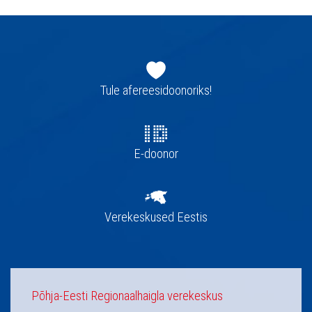
Jaluse
navigatsioon
Tule afereesidoonoriks!
E-doonor
Verekeskused Eestis
Põhja-Eesti Regionaalhaigla verekeskus