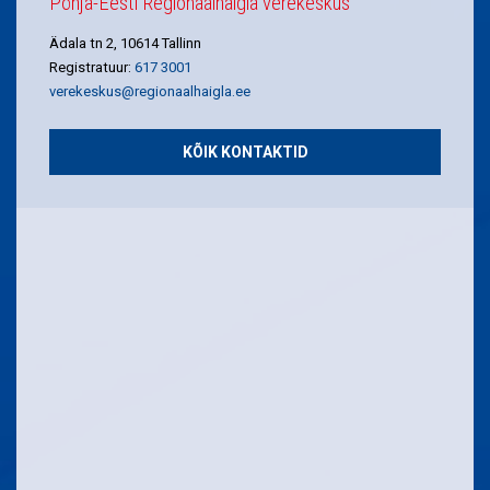
Põhja-Eesti Regionaalhaigla verekeskus
Ädala tn 2, 10614 Tallinn
Registratuur:
617 3001
verekeskus@regionaalhaigla.ee
KÕIK KONTAKTID