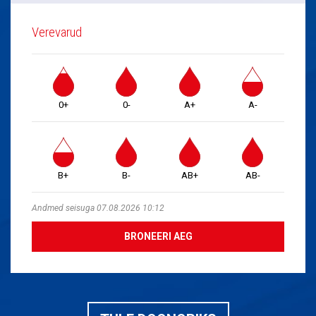
Verevarud
0+
0-
A+
A-
B+
B-
AB+
AB-
Andmed seisuga 07.08.2026 10:12
BRONEERI AEG