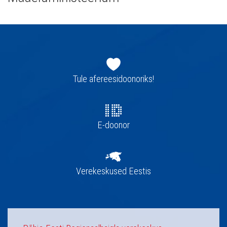
Jaluse
navigatsioon
Tule afereesidoonoriks!
E-doonor
Verekeskused Eestis