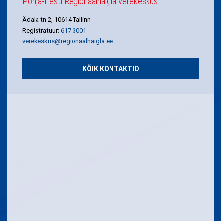
Põhja-Eesti Regionaalhaigla verekeskus
Ädala tn 2, 10614 Tallinn
Registratuur:
617 3001
verekeskus@regionaalhaigla.ee
KÕIK KONTAKTID