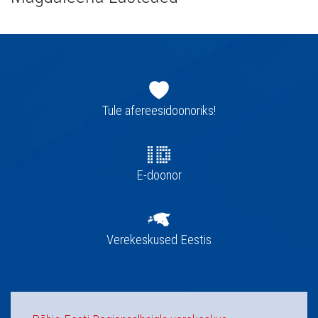
Jaluse
navigatsioon
Tule afereesidoonoriks!
E-doonor
Verekeskused Eestis