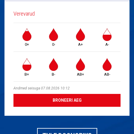
Verevarud
0+
0-
A+
A-
B+
B-
AB+
AB-
Andmed seisuga 07.08.2026 10:12
BRONEERI AEG