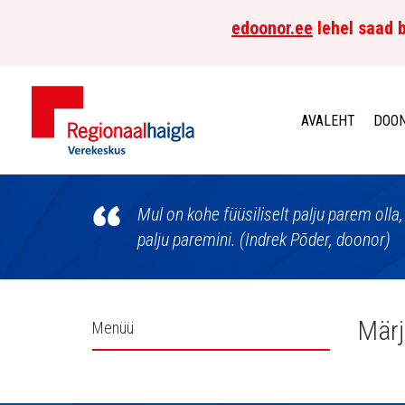
edoonor.ee
lehel saad b
AVALEHT
DOON
Põhja-
Eesti
Mul on kohe füüsiliselt palju parem oll
palju paremini. (Indrek Põder, doonor)
Regionaalhaigla
Verekeskus
Külgpaani
Märj
Menüü
navigatsioon