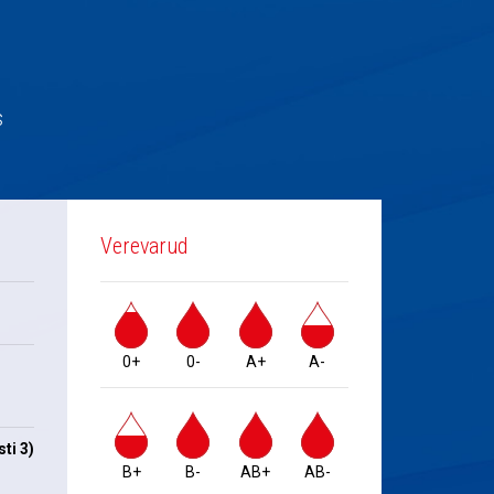
s
Verevarud
0+
0-
A+
A-
ti 3)
B+
B-
AB+
AB-