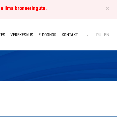
×
ka ilma broneeringuta.
ET
TES
VEREKESKUS
E-DOONOR
KONTAKT
RU
EN
Otsi