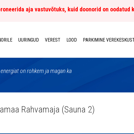
roneerida aja vastuvõtuks, kuid doonorid on oodatud 
ORILE
UURINGUD
VEREST
LOOD
PARKIMINE VEREKESKUS
a, energiat on rohkem ja magan ka
amaa Rahvamaja (Sauna 2)