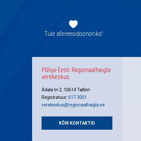
Jaluse
navigatsioon
Tule afereesidoonoriks!
Põhja-Eesti Regionaalhaigla
verekeskus
Ädala tn 2, 10614 Tallinn
Registratuur:
617 3001
verekeskus@regionaalhaigla.ee
KÕIK KONTAKTID