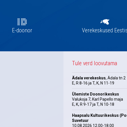
E-doonor
Verekeskused Eesti
Tule verd loovutama
Ädala verekeskus
, Ädala tn 2
E, R 8-16 ja T, K, N 11-19
Ülemiste Doonorikeskus
Valukoja 7, Karl Papello maja
E, K, R 9-17 ja T, N 10-18
Haapsalu Kultuurikeskus (Pos
Suvetuur
10.08.2026 12.00-18.00