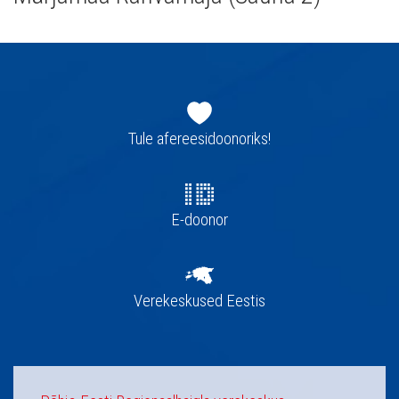
Jaluse
navigatsioon
Tule afereesidoonoriks!
E-doonor
Verekeskused Eestis