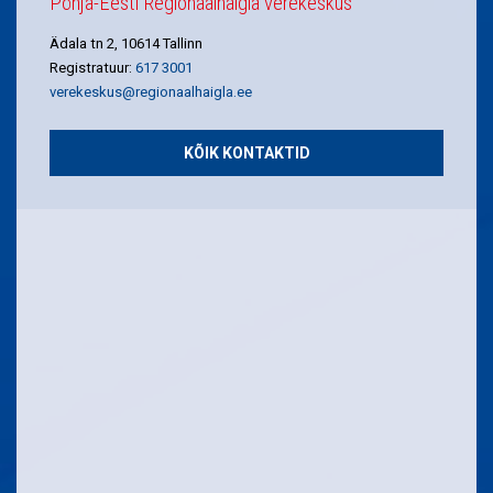
Põhja-Eesti Regionaalhaigla verekeskus
Ädala tn 2, 10614 Tallinn
Registratuur:
617 3001
verekeskus@regionaalhaigla.ee
KÕIK KONTAKTID