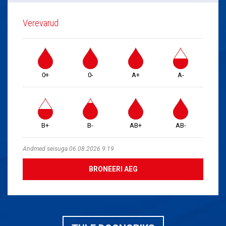
Verevarud
0+
0-
A+
A-
B+
B-
AB+
AB-
Andmed seisuga 06.08.2026 9:19
BRONEERI AEG