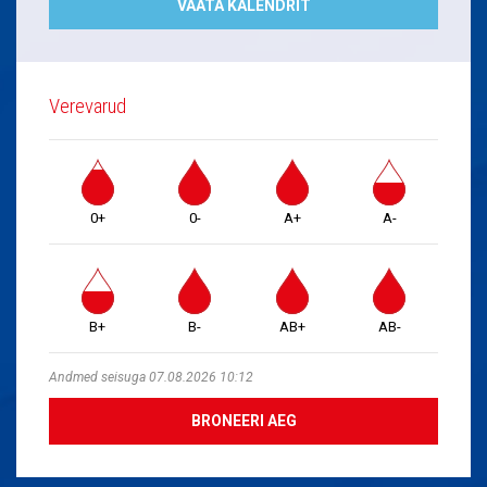
VAATA KALENDRIT
Verevarud
0+
0-
A+
A-
B+
B-
AB+
AB-
Andmed seisuga 07.08.2026 10:12
BRONEERI AEG