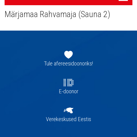
navigatsioon
Märjamaa Rahvamaja (Sauna 2)
Jaluse
navigatsioon
Tule afereesidoonoriks!
E-doonor
Verekeskused Eestis