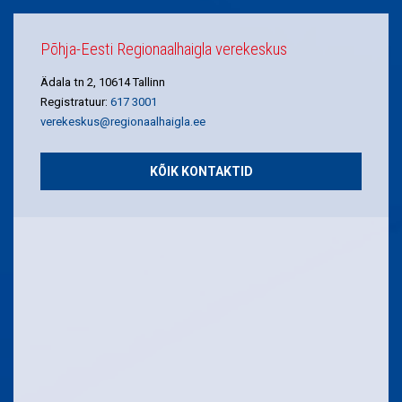
Põhja-Eesti Regionaalhaigla verekeskus
Ädala tn 2, 10614 Tallinn
Registratuur:
617 3001
verekeskus@regionaalhaigla.ee
KÕIK KONTAKTID