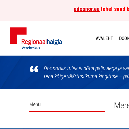
edoonor.ee
lehel saad b
AVALEHT
DOON
Põhja-
Eesti
Doonoriks tulek ei nõua palju aega ja v
teha kõige väärtuslikuma kingituse – pää
Regionaalhaigla
Verekeskus
Külgpaani
Mer
Menüü
navigatsioon