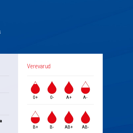
s
Verevarud
0+
0-
A+
A-
na
B+
B-
AB+
AB-