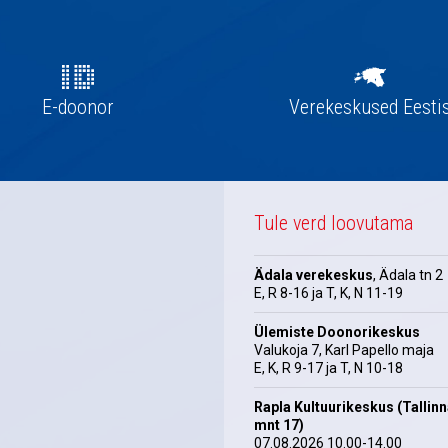
E-doonor
Verekeskused Eesti
Tule verd loovutama
Ädala verekeskus
, Ädala tn 2
E, R 8-16 ja T, K, N 11-19
Ülemiste Doonorikeskus
Valukoja 7, Karl Papello maja
E, K, R 9-17 ja T, N 10-18
Rapla Kultuurikeskus (Tallin
mnt 17)
07.08.2026 10.00-14.00