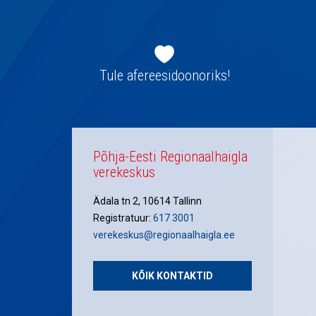
Jaluse
navigatsioon
Tule afereesidoonoriks!
Põhja-Eesti Regionaalhaigla
verekeskus
Ädala tn 2, 10614 Tallinn
Registratuur:
617 3001
verekeskus@regionaalhaigla.ee
KÕIK KONTAKTID