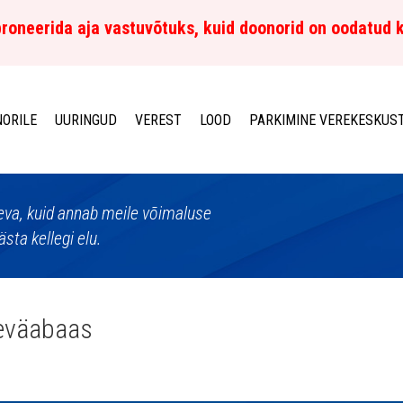
roneerida aja vastuvõtuks, kuid doonorid on oodatud 
ORILE
UURINGUD
VEREST
LOOD
PARKIMINE VEREKESKUS
aeva, kuid annab meile võimaluse
sta kellegi elu.
eväabaas