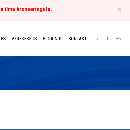
×
ka ilma broneeringuta.
ET
TES
VEREKESKUS
E-DOONOR
KONTAKT
RU
EN
Otsi