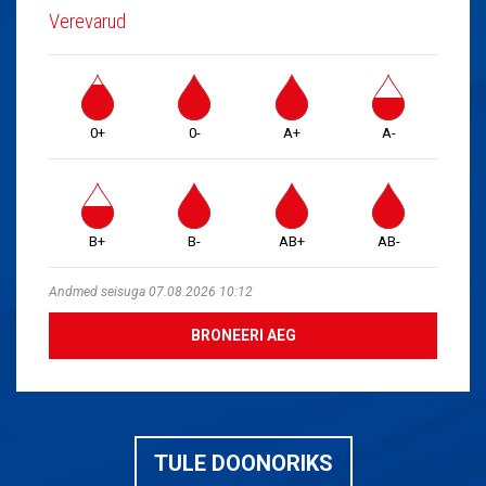
Verevarud
0+
0-
A+
A-
B+
B-
AB+
AB-
Andmed seisuga 07.08.2026 10:12
BRONEERI AEG
TULE DOONORIKS