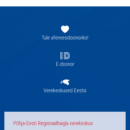
Jaluse
navigatsioon
Tule afereesidoonoriks!
E-doonor
Verekeskused Eestis
Põhja-Eesti Regionaalhaigla verekeskus