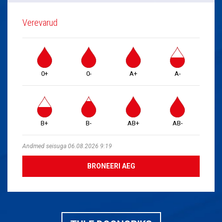
Verevarud
0+
0-
A+
A-
B+
B-
AB+
AB-
Andmed seisuga 06.08.2026 9:19
BRONEERI AEG