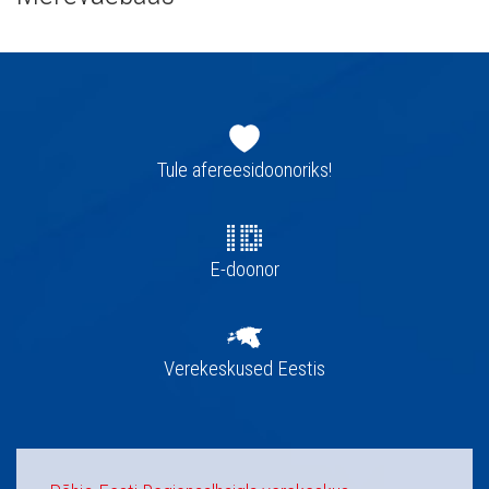
Jaluse
navigatsioon
Tule afereesidoonoriks!
E-doonor
Verekeskused Eestis