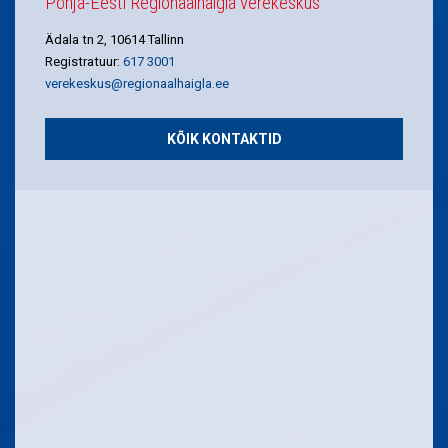
Põhja-Eesti Regionaalhaigla verekeskus
Ädala tn 2, 10614 Tallinn
Registratuur:
617 3001
verekeskus@regionaalhaigla.ee
KÕIK KONTAKTID