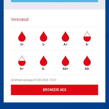
Verevarud
0+
0-
A+
A-
B+
B-
AB+
AB-
Andmed seisuga 05.08.2026 10:41
BRONEERI AEG