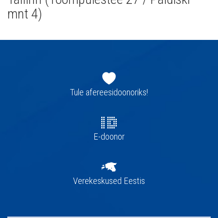
mnt 4)
Jaluse
navigatsioon
Tule afereesidoonoriks!
E-doonor
Verekeskused Eestis