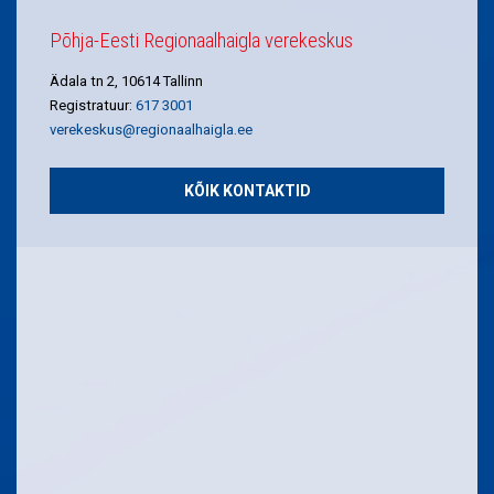
Põhja-Eesti Regionaalhaigla verekeskus
Ädala tn 2, 10614 Tallinn
Registratuur:
617 3001
verekeskus@regionaalhaigla.ee
KÕIK KONTAKTID