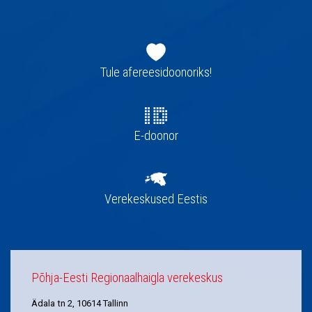
Jaluse
navigatsioon
Tule afereesidoonoriks!
E-doonor
Verekeskused Eestis
Põhja-Eesti Regionaalhaigla verekeskus
Ädala tn 2, 10614 Tallinn