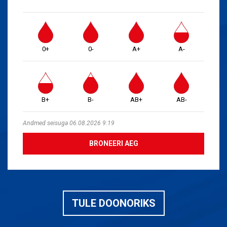
0+
0-
A+
A-
B+
B-
AB+
AB-
Andmed seisuga 06.08.2026 9:19
BRONEERI AEG
TULE DOONORIKS