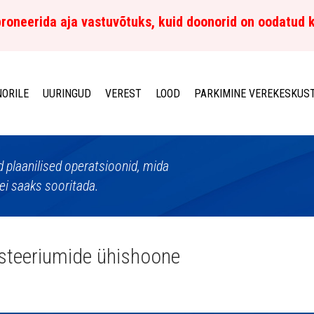
roneerida aja vastuvõtuks, kuid doonorid on oodatud 
ORILE
UURINGUD
VEREST
LOOD
PARKIMINE VEREKESKUS
d plaanilised operatsioonid, mida
ei saaks sooritada.
steeriumide ühishoone