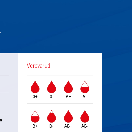
s
Verevarud
0+
0-
A+
A-
na
B+
B-
AB+
AB-