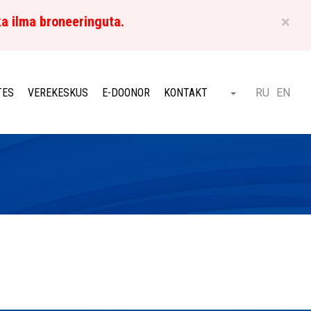
×
ka ilma broneeringuta.
ET
TES
VEREKESKUS
E-DOONOR
KONTAKT
RU
EN
Otsi