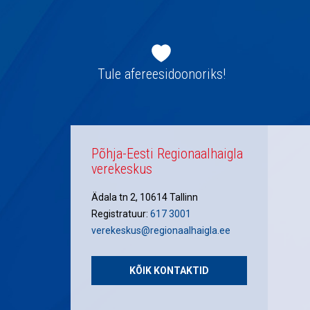
Jaluse
navigatsioon
Tule afereesidoonoriks!
Põhja-Eesti Regionaalhaigla
verekeskus
Ädala tn 2, 10614 Tallinn
Registratuur:
617 3001
verekeskus@regionaalhaigla.ee
KÕIK KONTAKTID