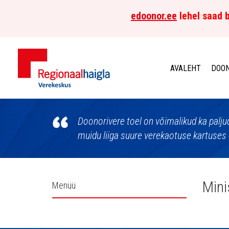
edoonor.ee
lehel saad b
AVALEHT
DOON
Põhja-
Eesti
Doonorivere toel on võimalikud ka palju
muidu liiga suure verekaotuse kartuses 
Regionaalhaigla
Verekeskus
Külgpaani
Mini
Menüü
navigatsioon