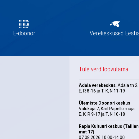
E-doonor
Verekeskused Eesti
Tule verd loovutama
Ädala verekeskus
, Ädala tn 2
E, R 8-16 ja T, K, N 11-19
Ülemiste Doonorikeskus
Valukoja 7, Karl Papello maja
E, K, R 9-17 ja T, N 10-18
Rapla Kultuurikeskus (Tallin
mnt 17)
07.08.2026 10.00-14.00