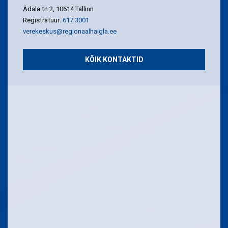
Ädala tn 2, 10614 Tallinn
Registratuur:
617 3001
verekeskus@regionaalhaigla.ee
KÕIK KONTAKTID