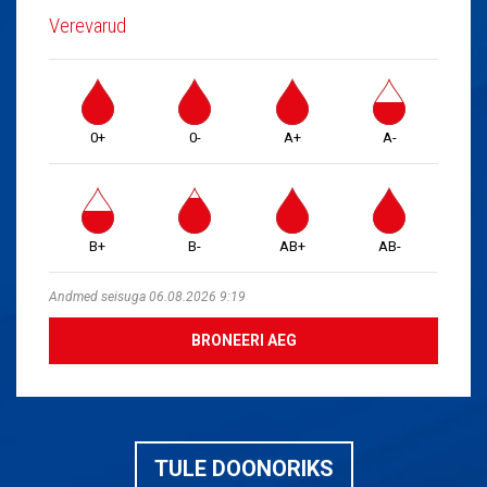
Verevarud
0+
0-
A+
A-
B+
B-
AB+
AB-
Andmed seisuga 06.08.2026 9:19
BRONEERI AEG
TULE DOONORIKS