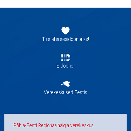
Jaluse
navigatsioon
Tule afereesidoonoriks!
E-doonor
Verekeskused Eestis
Põhja-Eesti Regionaalhaigla verekeskus