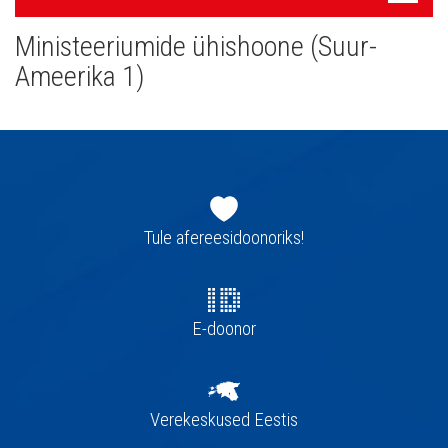
navigatsioon
Ministeeriumide ühishoone (Suur-
Ameerika 1)
Jaluse
navigatsioon
Tule afereesidoonoriks!
E-doonor
Verekeskused Eestis