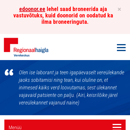
×
edoonor.ee
lehel saad broneerida aja
vastuvõtuks, kuid doonorid on oodatud ka
ilma broneeringuta.
Men
Põhja-
Olen ise laborant ja teen igapäevaselt vereülekande
Eesti
jaoks sobitamisi ning tean, kui oluline on, et
inimesed käiks verd loovutamas, sest ülekannet
Regionaalhaigla
vajavaid patsiente on palju. (Airi, keisrilõike järel
Verekeskus
vereülekannet vajanud naine)
Külgpaani
Menüü
Menüü