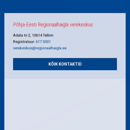
Põhja-Eesti Regionaalhaigla verekeskus
Ädala tn 2, 10614 Tallinn
Registratuur:
617 3001
verekeskus@regionaalhaigla.ee
KÕIK KONTAKTID