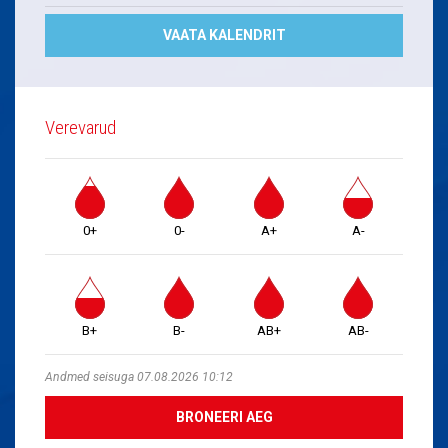
VAATA KALENDRIT
Verevarud
0+
0-
A+
A-
B+
B-
AB+
AB-
Andmed seisuga 07.08.2026 10:12
BRONEERI AEG