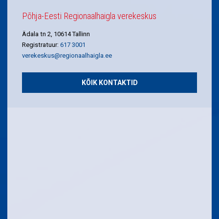
Põhja-Eesti Regionaalhaigla verekeskus
Ädala tn 2, 10614 Tallinn
Registratuur:
617 3001
verekeskus@regionaalhaigla.ee
KÕIK KONTAKTID