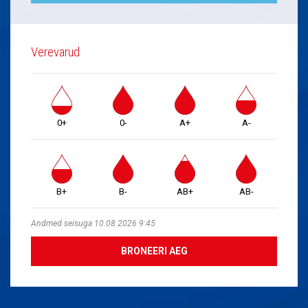
Verevarud
0+
0-
A+
A-
B+
B-
AB+
AB-
Andmed seisuga 10.08.2026 9:45
BRONEERI AEG