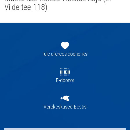
Vilde tee 118)
Jaluse
navigatsioon
Tule afereesidoonoriks!
E-doonor
Verekeskused Eestis