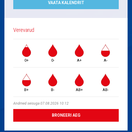
VAATA KALENDRIT
Verevarud
0+
0-
A+
A-
B+
B-
AB+
AB-
Andmed seisuga 07.08.2026 10:12
BRONEERI AEG