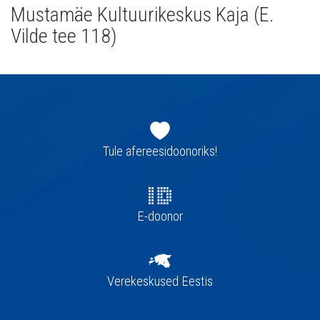
Mustamäe Kultuurikeskus Kaja (E.
Vilde tee 118)
Jaluse
navigatsioon
Tule afereesidoonoriks!
E-doonor
Verekeskused Eestis