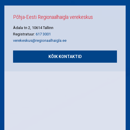
Põhja-Eesti Regionaalhaigla verekeskus
Ädala tn 2, 10614 Tallinn
Registratuur:
617 3001
verekeskus@regionaalhaigla.ee
KÕIK KONTAKTID