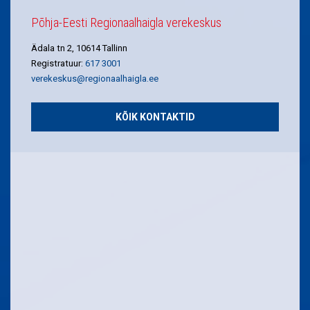
Põhja-Eesti Regionaalhaigla verekeskus
Ädala tn 2, 10614 Tallinn
Registratuur:
617 3001
verekeskus@regionaalhaigla.ee
KÕIK KONTAKTID