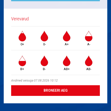
Verevarud
0+
0-
A+
A-
B+
B-
AB+
AB-
Andmed seisuga 07.08.2026 10:12
BRONEERI AEG