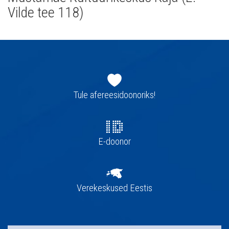
Vilde tee 118)
Jaluse
navigatsioon
Tule afereesidoonoriks!
E-doonor
Verekeskused Eestis