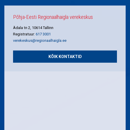
Põhja-Eesti Regionaalhaigla verekeskus
Ädala tn 2, 10614 Tallinn
Registratuur:
617 3001
verekeskus@regionaalhaigla.ee
KÕIK KONTAKTID