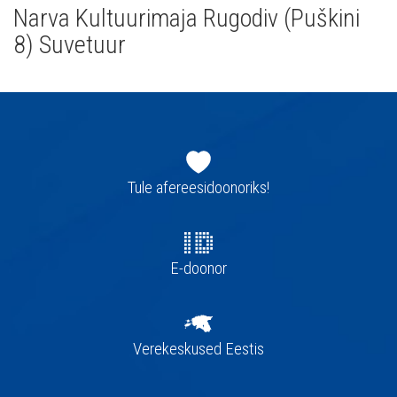
Narva Kultuurimaja Rugodiv (Puškini
8) Suvetuur
Jaluse
navigatsioon
Tule afereesidoonoriks!
E-doonor
Verekeskused Eestis