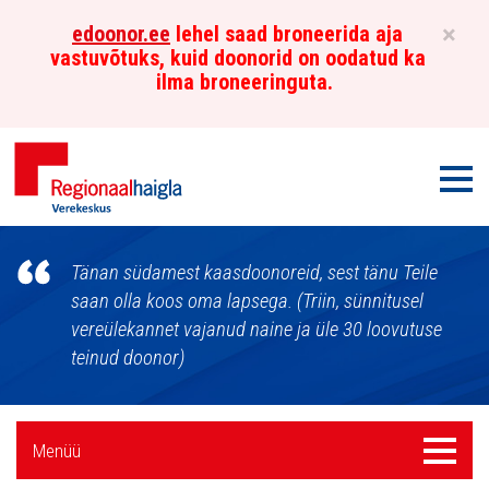
×
edoonor.ee
lehel saad broneerida aja
vastuvõtuks, kuid doonorid on oodatud ka
ilma broneeringuta.
Men
Põhja-
Tänan südamest kaasdoonoreid, sest tänu Teile
Eesti
saan olla koos oma lapsega. (Triin, sünnitusel
vereülekannet vajanud naine ja üle 30 loovutuse
Regionaalhaigla
teinud doonor)
Verekeskus
Külgpaani
Menüü
Menüü
navigatsioon