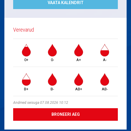
VAATA KALENDRIT
Verevarud
0+
0-
A+
A-
B+
B-
AB+
AB-
Andmed seisuga 07.08.2026 10:12
BRONEERI AEG