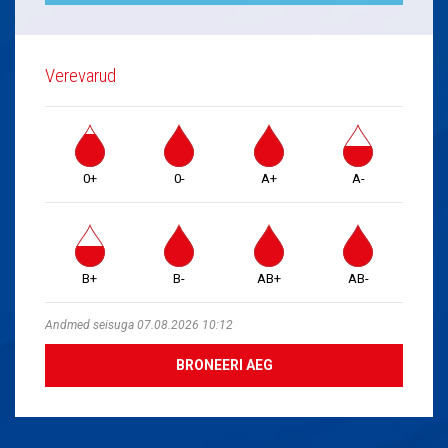
Verevarud
0+
0-
A+
A-
B+
B-
AB+
AB-
Andmed seisuga 07.08.2026 10:12
BRONEERI AEG