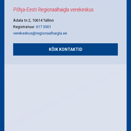
Põhja-Eesti Regionaalhaigla verekeskus
Ädala tn 2, 10614 Tallinn
Registratuur:
617 3001
verekeskus@regionaalhaigla.ee
KÕIK KONTAKTID