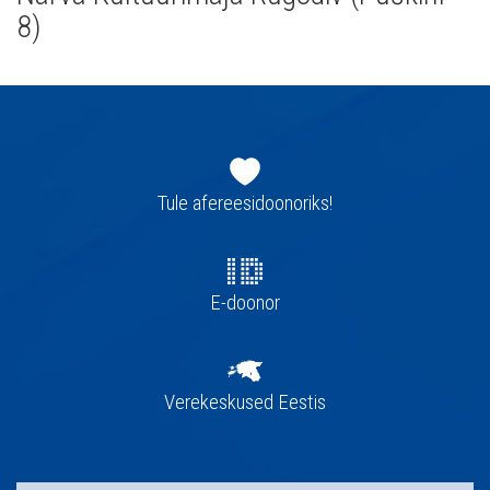
8)
Jaluse
navigatsioon
Tule afereesidoonoriks!
E-doonor
Verekeskused Eestis