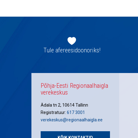
navigatsioon
Jaluse
navigatsioon
Tule afereesidoonoriks!
Põhja-Eesti Regionaalhaigla
verekeskus
Ädala tn 2, 10614 Tallinn
Registratuur:
617 3001
verekeskus@regionaalhaigla.ee
KÕIK KONTAKTID