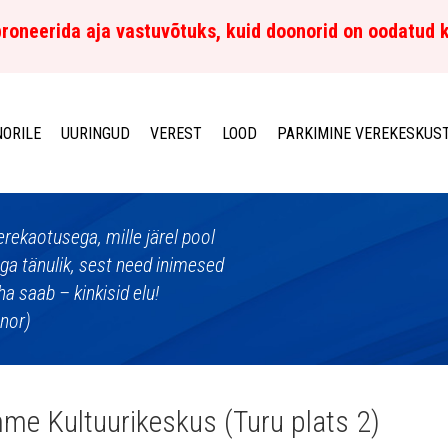
roneerida aja vastuvõtuks, kuid doonorid on oodatud 
ORILE
UURINGUD
VEREST
LOOD
PARKIMINE VEREKESKUS
erekaotusega, mille järel pool
äga tänulik, sest need inimesed
ha saab – kinkisid elu!
onor)
e Kultuurikeskus (Turu plats 2)