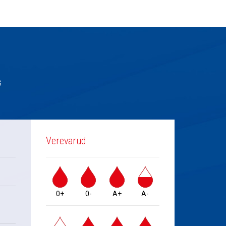
s
Verevarud
0+
0-
A+
A-