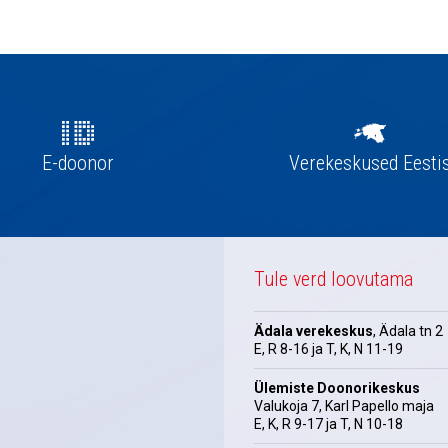
E-doonor
Verekeskused Eesti
Tule verd loovutama
Ädala verekeskus
, Ädala tn 2
E, R 8-16 ja T, K, N 11-19
Ülemiste Doonorikeskus
Valukoja 7, Karl Papello maja
E, K, R 9-17 ja T, N 10-18