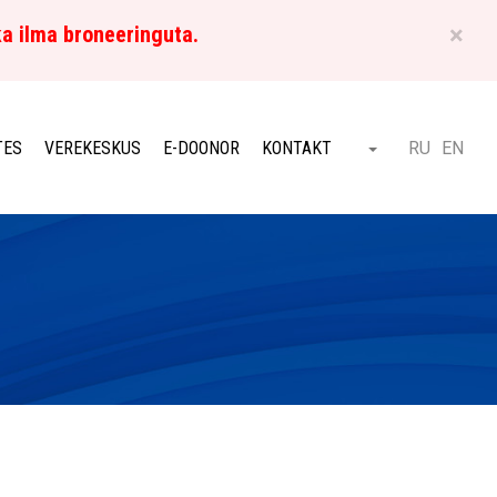
×
ka ilma broneeringuta.
ET
TES
VEREKESKUS
E-DOONOR
KONTAKT
RU
EN
Otsi