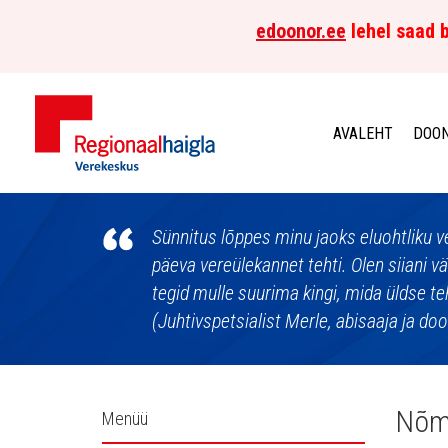
edoonor.ee
lehel saad b
AVALEHT
DOON
Põhja-
Eesti
Sünnitus lõppes minu jaoks eluohtliku v
päeva vereülekannet tehti. Olen siiani v
Regionaalhaigla
tegid mulle suurima kingi, mida üldse te
(Juhtivspetsialist Merle, abisaaja ja do
Verekeskus
Külgpaani
Nõmm
Menüü