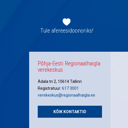
Jaluse
navigatsioon
Tule afereesidoonoriks!
Põhja-Eesti Regionaalhaigla
verekeskus
Ädala tn 2, 10614 Tallinn
Registratuur:
617 3001
verekeskus@regionaalhaigla.ee
KÕIK KONTAKTID