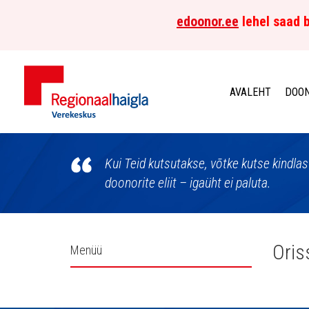
edoonor.ee
lehel saad b
AVALEHT
DOON
Põhja-
Eesti
Kui Teid kutsutakse, võtke kutse kindla
doonorite eliit – igaüht ei paluta.
Regionaalhaigla
Verekeskus
Külgpaani
Oris
Menüü
navigatsioon