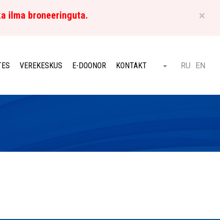
×
ka ilma broneeringuta.
ET
TES
VEREKESKUS
E-DOONOR
KONTAKT
RU
EN
Otsi