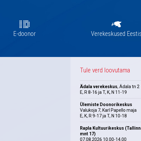
E-doonor
Verekeskused Eesti
Tule verd loovutama
Ädala verekeskus
, Ädala tn 2
E, R 8-16 ja T, K, N 11-19
Ülemiste Doonorikeskus
Valukoja 7, Karl Papello maja
E, K, R 9-17 ja T, N 10-18
Rapla Kultuurikeskus (Tallin
mnt 17)
07.08.2026 10.00-14.00