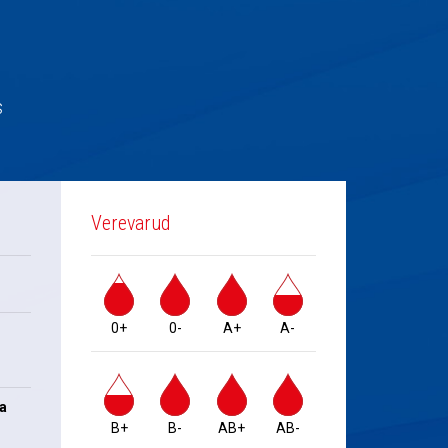
s
Verevarud
0+
0-
A+
A-
na
B+
B-
AB+
AB-