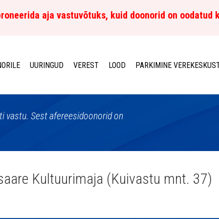
roneerida aja vastuvõtuks, kuid doonorid on oodatud 
ORILE
UURINGUD
VEREST
LOOD
PARKIMINE VEREKESKUS
sti vastu. Sest afereesidoonorid on
saare Kultuurimaja (Kuivastu mnt. 37)