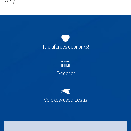
Jaluse
navigatsioon
Tule afereesidoonoriks!
E-doonor
Verekeskused Eestis