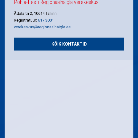
Põhja-Eesti Regionaalhaigla verekeskus
Ädala tn 2, 10614 Tallinn
Registratuur:
617 3001
verekeskus@regionaalhaigla.ee
KÕIK KONTAKTID