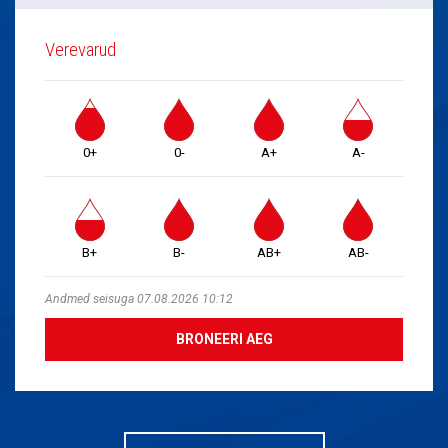
Verevarud
0+
0-
A+
A-
B+
B-
AB+
AB-
Andmed seisuga 07.08.2026 10:12
BRONEERI AEG