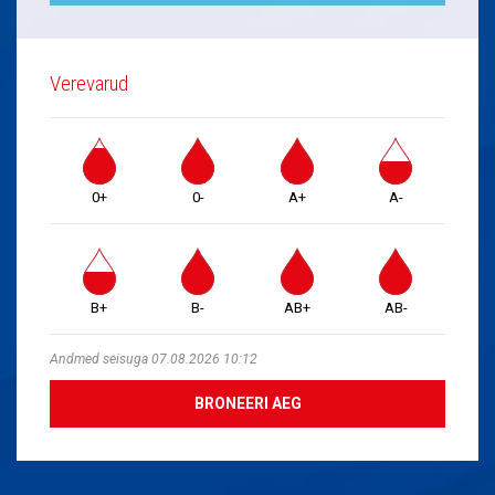
Verevarud
0+
0-
A+
A-
B+
B-
AB+
AB-
Andmed seisuga 07.08.2026 10:12
BRONEERI AEG