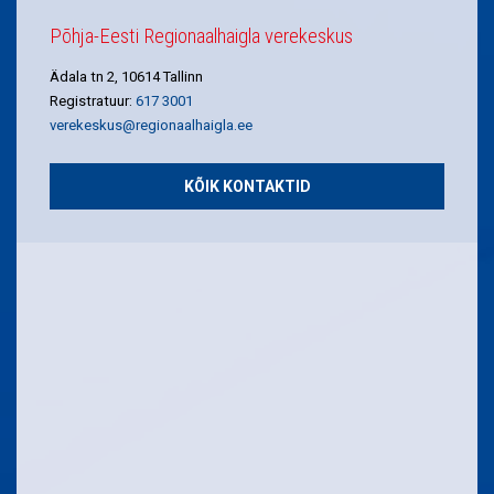
Põhja-Eesti Regionaalhaigla verekeskus
Ädala tn 2, 10614 Tallinn
Registratuur:
617 3001
verekeskus@regionaalhaigla.ee
KÕIK KONTAKTID