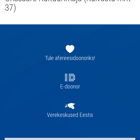
37)
Jaluse
navigatsioon
Tule afereesidoonoriks!
E-doonor
Verekeskused Eestis