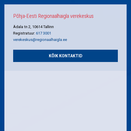
Põhja-Eesti Regionaalhaigla verekeskus
Ädala tn 2, 10614 Tallinn
Registratuur:
617 3001
verekeskus@regionaalhaigla.ee
KÕIK KONTAKTID