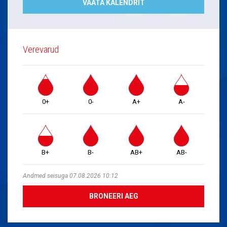
VAATA KALENDRIT
Verevarud
0+
0-
A+
A-
B+
B-
AB+
AB-
Andmed seisuga 07.08.2026 10:12
BRONEERI AEG