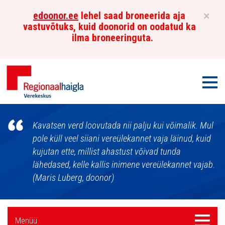
×
edoonor.ee
lehel saad broneerida aja
vastuvõtuks, kuid doonorid on oodatud ka
ilma broneeringuta.
Men
Põhja-
Kavatsen verd loovutada nii palju kui võimalik. Mul
Eesti
pole küll veel siiani vereülekannet vaja läinud, kuid
kujutan ette, millist ahastust võivad tunda
Regionaalhaigla
lähedased, kelle kallis inimene vereülekannet vajab.
Verekeskus
(Maris Luberg, doonor)
Külgpaani
Menüü
Menüü