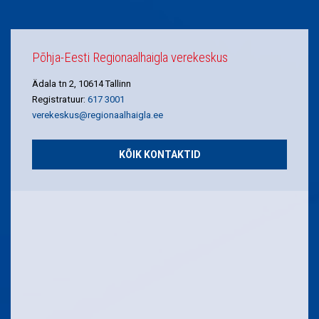
Põhja-Eesti Regionaalhaigla verekeskus
Ädala tn 2, 10614 Tallinn
Registratuur:
617 3001
verekeskus@regionaalhaigla.ee
KÕIK KONTAKTID