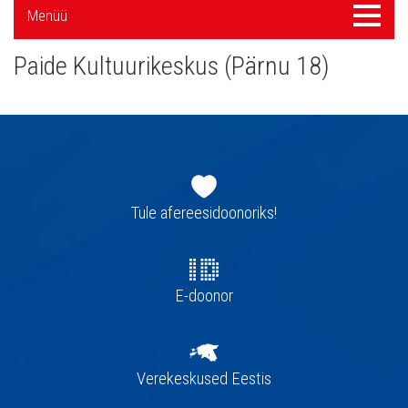
Külgpaani
Menüü
Menüü
navigatsioon
Paide Kultuurikeskus (Pärnu 18)
Jaluse
navigatsioon
Tule afereesidoonoriks!
E-doonor
Verekeskused Eestis