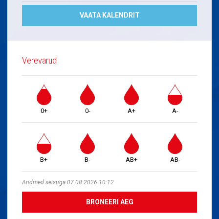
VAATA KALENDRIT
Verevarud
0+
0-
A+
A-
B+
B-
AB+
AB-
Andmed seisuga 07.08.2026 10:12
BRONEERI AEG