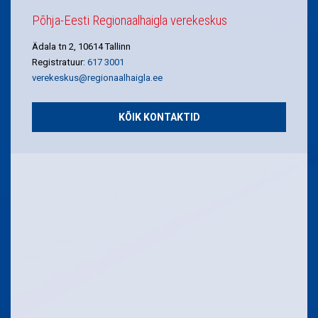
Põhja-Eesti Regionaalhaigla verekeskus
Ädala tn 2, 10614 Tallinn
Registratuur:
617 3001
verekeskus@regionaalhaigla.ee
KÕIK KONTAKTID