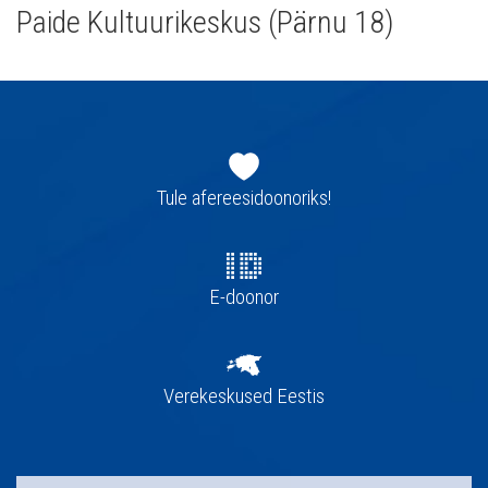
Paide Kultuurikeskus (Pärnu 18)
Jaluse
navigatsioon
Tule afereesidoonoriks!
E-doonor
Verekeskused Eestis