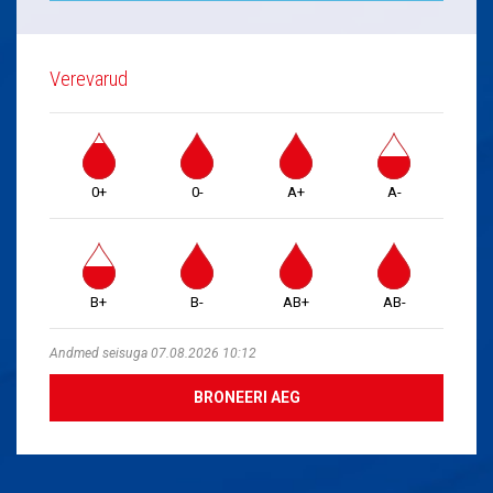
Verevarud
0+
0-
A+
A-
B+
B-
AB+
AB-
Andmed seisuga 07.08.2026 10:12
BRONEERI AEG