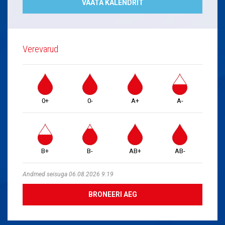
VAATA KALENDRIT
Verevarud
0+
0-
A+
A-
B+
B-
AB+
AB-
Andmed seisuga 06.08.2026 9:19
BRONEERI AEG