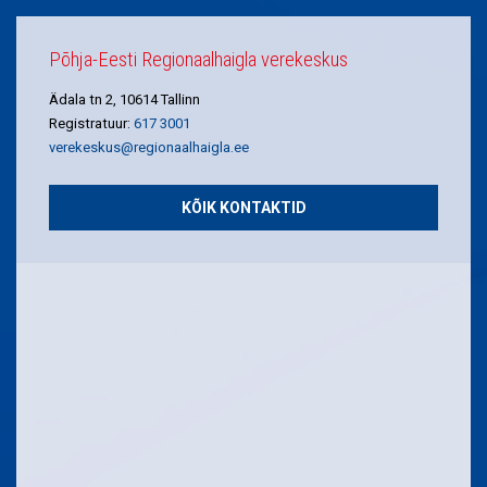
Põhja-Eesti Regionaalhaigla verekeskus
Ädala tn 2, 10614 Tallinn
Registratuur:
617 3001
verekeskus@regionaalhaigla.ee
KÕIK KONTAKTID