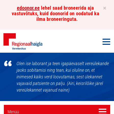
×
edoonor.ee
lehel saad broneerida aja
vastuvõtuks, kuid doonorid on oodatud ka
ilma broneeringuta.
Men
Põhja-
Olen ise laborant ja teen igapäevaselt vereülekande
Eesti
jaoks sobitamisi ning tean, kui oluline on, et
inimesed käiks verd loovutamas, sest ülekannet
Regionaalhaigla
vajavaid patsiente on palju. (Airi, keisrilõike järel
Verekeskus
vereülekannet vajanud naine)
Külgpaani
Menüü
Menüü