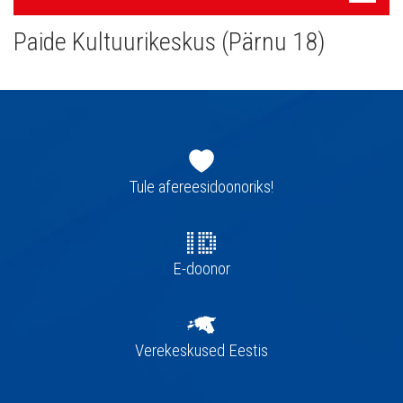
navigatsioon
Paide Kultuurikeskus (Pärnu 18)
Jaluse
navigatsioon
Tule afereesidoonoriks!
E-doonor
Verekeskused Eestis