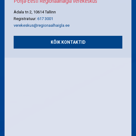
Põhja-Eesti Regionaalhaigla verekeskus
Ädala tn 2, 10614 Tallinn
Registratuur:
617 3001
verekeskus@regionaalhaigla.ee
KÕIK KONTAKTID