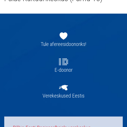
Jaluse
navigatsioon
Tule afereesidoonoriks!
E-doonor
Verekeskused Eestis