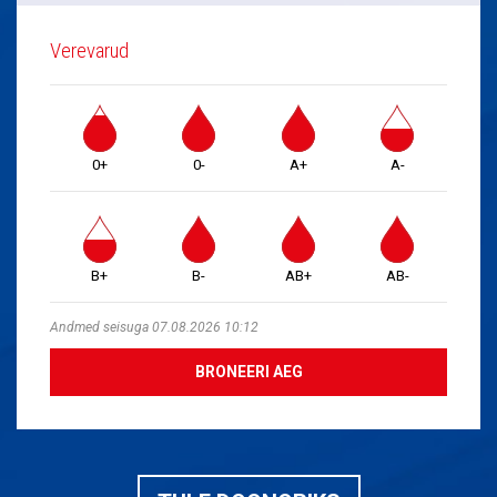
Verevarud
0+
0-
A+
A-
B+
B-
AB+
AB-
Andmed seisuga 07.08.2026 10:12
BRONEERI AEG