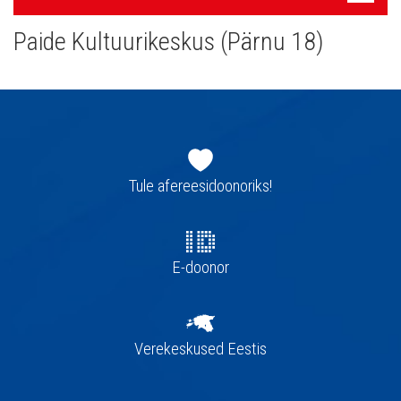
navigatsioon
Paide Kultuurikeskus (Pärnu 18)
Jaluse
navigatsioon
Tule afereesidoonoriks!
E-doonor
Verekeskused Eestis