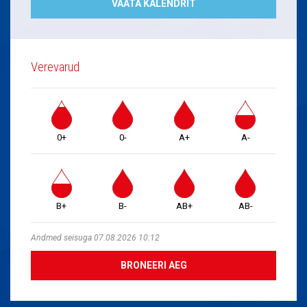
VAATA KALENDRIT
Verevarud
0+
0-
A+
A-
B+
B-
AB+
AB-
Andmed seisuga 07.08.2026 10:12
BRONEERI AEG