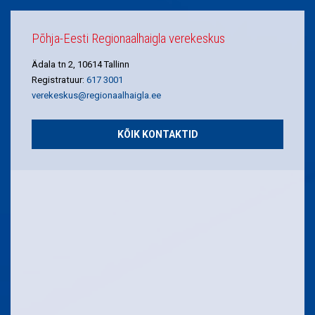
Põhja-Eesti Regionaalhaigla verekeskus
Ädala tn 2, 10614 Tallinn
Registratuur:
617 3001
verekeskus@regionaalhaigla.ee
KÕIK KONTAKTID