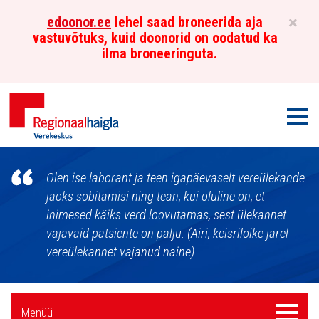
×
edoonor.ee
lehel saad broneerida aja
vastuvõtuks, kuid doonorid on oodatud ka
ilma broneeringuta.
Men
Põhja-
Olen ise laborant ja teen igapäevaselt vereülekande
Eesti
jaoks sobitamisi ning tean, kui oluline on, et
inimesed käiks verd loovutamas, sest ülekannet
Regionaalhaigla
vajavaid patsiente on palju. (Airi, keisrilõike järel
Verekeskus
vereülekannet vajanud naine)
Külgpaani
Menüü
Menüü