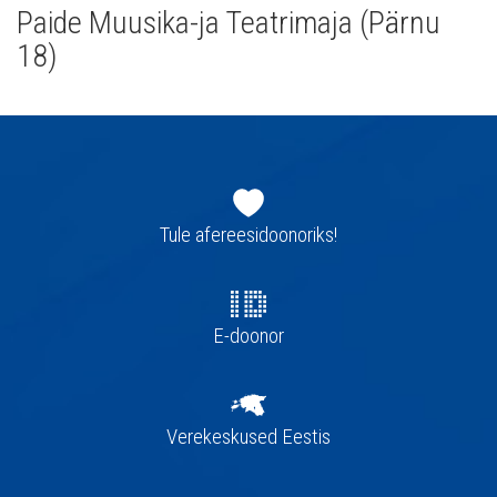
Paide Muusika-ja Teatrimaja (Pärnu
18)
Jaluse
navigatsioon
Tule afereesidoonoriks!
E-doonor
Verekeskused Eestis