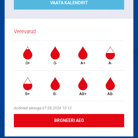
VAATA KALENDRIT
Verevarud
0+
0-
A+
A-
B+
B-
AB+
AB-
Andmed seisuga 07.08.2026 10:12
BRONEERI AEG