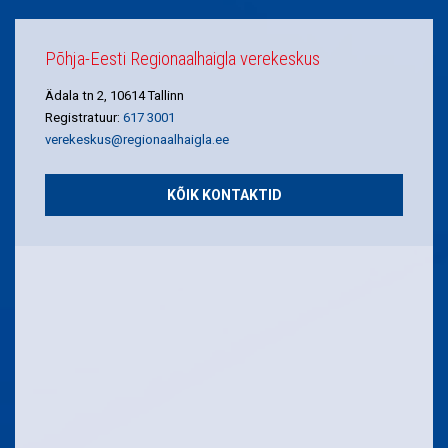
Põhja-Eesti Regionaalhaigla verekeskus
Ädala tn 2, 10614 Tallinn
Registratuur:
617 3001
verekeskus@regionaalhaigla.ee
KÕIK KONTAKTID