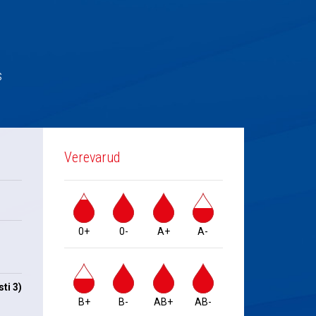
s
Verevarud
0+
0-
A+
A-
ti 3)
B+
B-
AB+
AB-