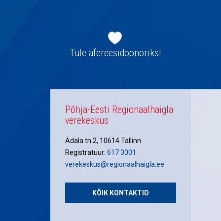
Jaluse
navigatsioon
Tule afereesidoonoriks!
Põhja-Eesti Regionaalhaigla
verekeskus
Ädala tn 2, 10614 Tallinn
Registratuur:
617 3001
verekeskus@regionaalhaigla.ee
KÕIK KONTAKTID