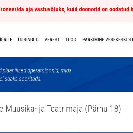
roneerida aja vastuvõtuks, kuid doonorid on oodatud 
ORILE
UURINGUD
VEREST
LOOD
PARKIMINE VEREKESKUS
d plaanilised operatsioonid, mida
ei saaks sooritada.
e Muusika- ja Teatrimaja (Pärnu 18)