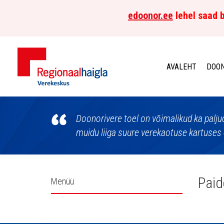
edoonor.ee
lehel saad b
AVALEHT
DOON
Põhja-
Eesti
Doonorivere toel on võimalikud ka palju
muidu liiga suure verekaotuse kartuses 
Regionaalhaigla
Verekeskus
Külgpaani
Paid
Menüü
navigatsioon