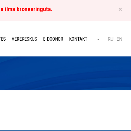
×
ka ilma broneeringuta.
ET
TES
VEREKESKUS
E-DOONOR
KONTAKT
RU
EN
Otsi