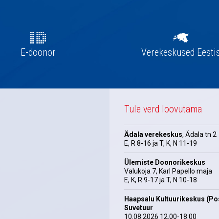
E-doonor
Verekeskused Eesti
Tule verd loovutama
Ädala verekeskus
, Ädala tn 2
E, R 8-16 ja T, K, N 11-19
Ülemiste Doonorikeskus
Valukoja 7, Karl Papello maja
E, K, R 9-17 ja T, N 10-18
Haapsalu Kultuurikeskus (Pos
Suvetuur
10.08.2026 12.00-18.00