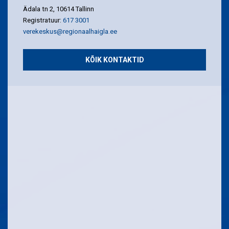
Ädala tn 2, 10614 Tallinn
Registratuur:
617 3001
verekeskus@regionaalhaigla.ee
KÕIK KONTAKTID