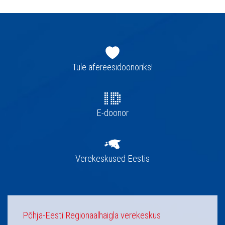
Jaluse
navigatsioon
Tule afereesidoonoriks!
E-doonor
Verekeskused Eestis
Põhja-Eesti Regionaalhaigla verekeskus