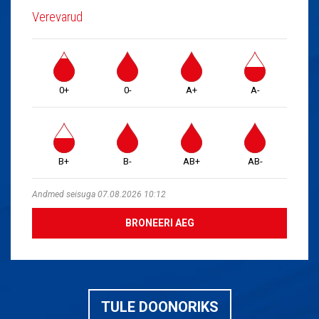
Verevarud
0+
0-
A+
A-
B+
B-
AB+
AB-
Andmed seisuga 07.08.2026 10:12
BRONEERI AEG
TULE DOONORIKS