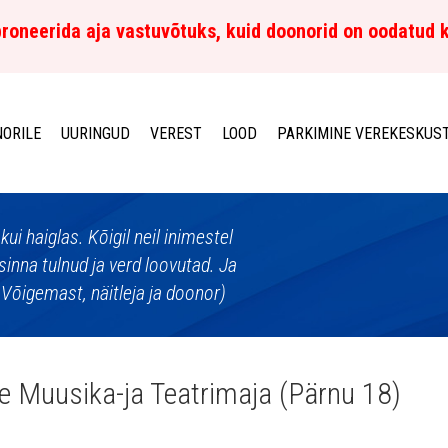
roneerida aja vastuvõtuks, kuid doonorid on oodatud 
ORILE
UURINGUD
VEREST
LOOD
PARKIMINE VEREKESKUS
i haiglas. Kõigil neil inimestel
d sinna tulnud ja verd loovutad. Ja
n Võigemast, näitleja ja doonor)
e Muusika-ja Teatrimaja (Pärnu 18)