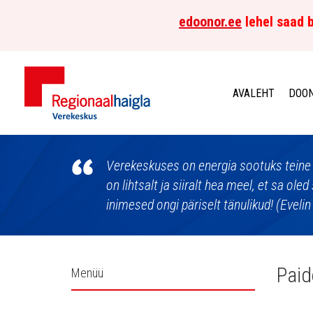
edoonor.ee
lehel saad b
AVALEHT
DOON
Põhja-
Eesti
Verekeskuses on energia sootuks teine ku
on lihtsalt ja siiralt hea meel, et sa ole
Regionaalhaigla
inimesed ongi päriselt tänulikud! (Eveli
Verekeskus
Külgpaani
Paid
Menüü
navigatsioon