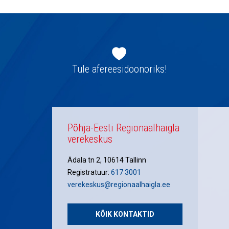
Jaluse
navigatsioon
Tule afereesidoonoriks!
Põhja-Eesti Regionaalhaigla
verekeskus
Ädala tn 2, 10614 Tallinn
Registratuur:
617 3001
verekeskus@regionaalhaigla.ee
KÕIK KONTAKTID