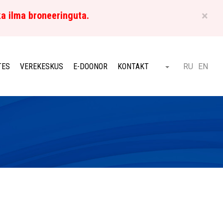
×
ka ilma broneeringuta.
ET
TES
VEREKESKUS
E-DOONOR
KONTAKT
RU
EN
Otsi