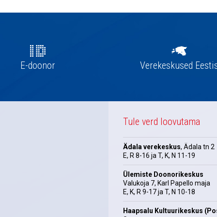
E-doonor
Verekeskused Eesti
Tule verd loovutama
Ädala verekeskus
, Ädala tn 2
E, R 8-16 ja T, K, N 11-19
Ülemiste Doonorikeskus
Valukoja 7, Karl Papello maja
E, K, R 9-17 ja T, N 10-18
Haapsalu Kultuurikeskus (Pos