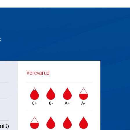
s
Verevarud
0+
0-
A+
A-
ti 3)