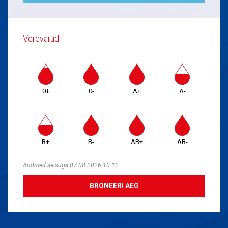
Verevarud
0+
0-
A+
A-
B+
B-
AB+
AB-
Andmed seisuga 07.08.2026 10:12
BRONEERI AEG