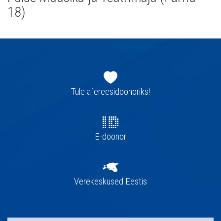
18)
Jaluse
navigatsioon
Tule afereesidoonoriks!
E-doonor
Verekeskused Eestis