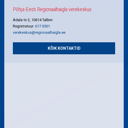
Põhja-Eesti Regionaalhaigla verekeskus
Ädala tn 2, 10614 Tallinn
Registratuur:
617 3001
verekeskus@regionaalhaigla.ee
KÕIK KONTAKTID