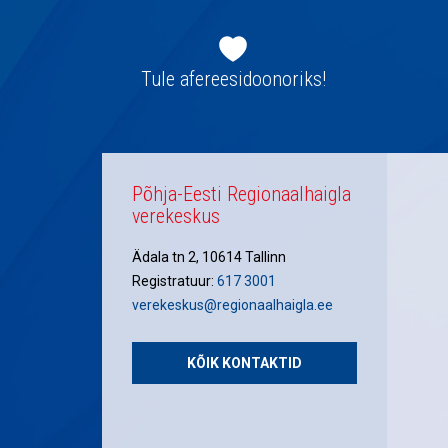
Jaluse
navigatsioon
Tule afereesidoonoriks!
Põhja-Eesti Regionaalhaigla
verekeskus
Ädala tn 2, 10614 Tallinn
Registratuur:
617 3001
verekeskus@regionaalhaigla.ee
KÕIK KONTAKTID