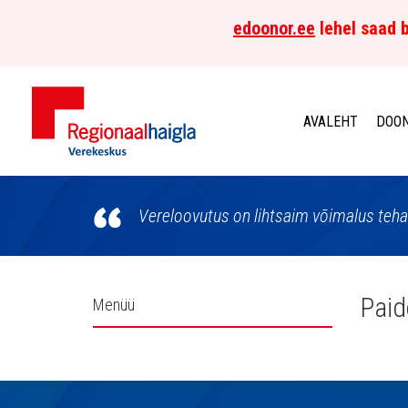
edoonor.ee
lehel saad b
AVALEHT
DOON
Põhja-
Eesti
Vereloovutus on lihtsaim võimalus teha
Regionaalhaigla
Verekeskus
Külgpaani
Paid
Menüü
navigatsioon