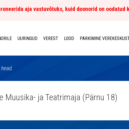
roneerida aja vastuvõtuks, kuid doonorid on oodatud 
ORILE
UURINGUD
VEREST
LOOD
PARKIMINE VEREKESKUS
 head.
e Muusika- ja Teatrimaja (Pärnu 18)