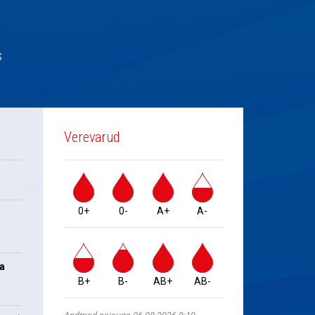
s
Verevarud
0+
0-
A+
A-
na
B+
B-
AB+
AB-