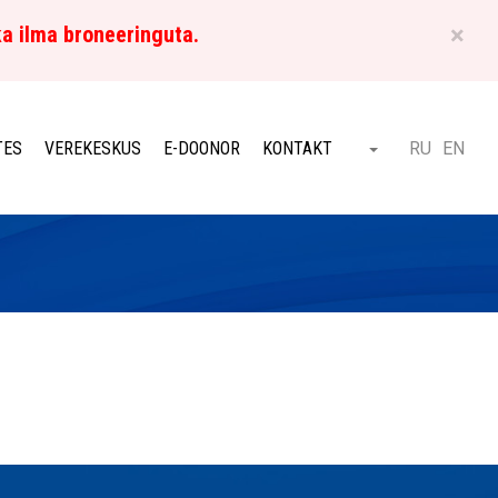
×
ka ilma broneeringuta.
ET
TES
VEREKESKUS
E-DOONOR
KONTAKT
RU
EN
Otsi