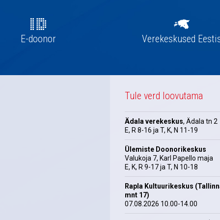
E-doonor
Verekeskused Eesti
Tule verd loovutama
Ädala verekeskus
, Ädala tn 2
E, R 8-16 ja T, K, N 11-19
Ülemiste Doonorikeskus
Valukoja 7, Karl Papello maja
E, K, R 9-17 ja T, N 10-18
Rapla Kultuurikeskus (Tallin
mnt 17)
07.08.2026 10.00-14.00