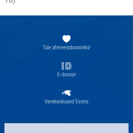
Jaluse
navigatsioon
Tule afereesidoonoriks!
E-doonor
Verekeskused Eestis