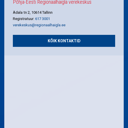
Põhja-Eesti Regionaalhaigla verekeskus
Ädala tn 2, 10614 Tallinn
Registratuur:
617 3001
verekeskus@regionaalhaigla.ee
KÕIK KONTAKTID