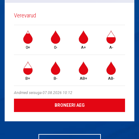
Verevarud
0+
0-
A+
A-
B+
B-
AB+
AB-
Andmed seisuga 07.08.2026 10:12
BRONEERI AEG