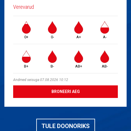
Verevarud
0+
0-
A+
A-
B+
B-
AB+
AB-
Andmed seisuga 07.08.2026 10:12
BRONEERI AEG
TULE DOONORIKS