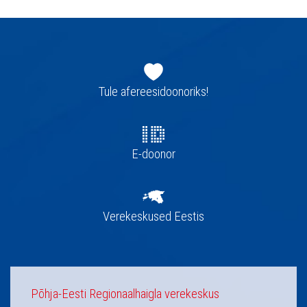
Jaluse
navigatsioon
Tule afereesidoonoriks!
E-doonor
Verekeskused Eestis
Põhja-Eesti Regionaalhaigla verekeskus