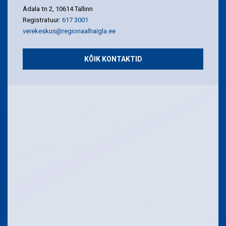
Ädala tn 2, 10614 Tallinn
Registratuur:
617 3001
verekeskus@regionaalhaigla.ee
KÕIK KONTAKTID