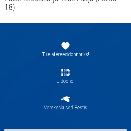
18)
Jaluse
navigatsioon
Tule afereesidoonoriks!
E-doonor
Verekeskused Eestis