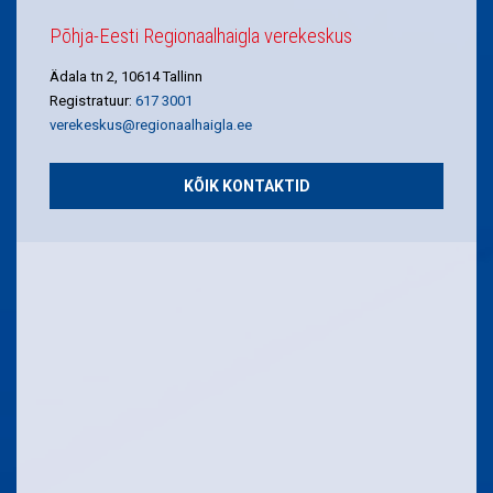
Põhja-Eesti Regionaalhaigla verekeskus
Ädala tn 2, 10614 Tallinn
Registratuur:
617 3001
verekeskus@regionaalhaigla.ee
KÕIK KONTAKTID