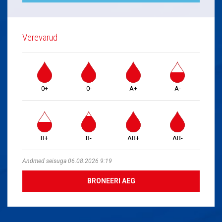
Verevarud
0+
0-
A+
A-
B+
B-
AB+
AB-
Andmed seisuga 06.08.2026 9:19
BRONEERI AEG