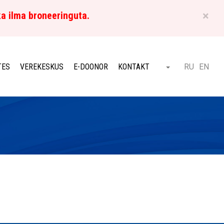
×
ka ilma broneeringuta.
ET
TES
VEREKESKUS
E-DOONOR
KONTAKT
RU
EN
Otsi