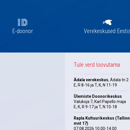
E-doonor
Verekeskused Eesti
Tule verd loovutama
Ädala verekeskus
, Ädala tn 2
E, R 8-16 ja T, K, N 11-19
Ülemiste Doonorikeskus
Valukoja 7, Karl Papello maja
E, K, R 9-17 ja T, N 10-18
Rapla Kultuurikeskus (Tallin
mnt 17)
07.08.2026 10.00-14.00