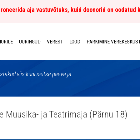
roneerida aja vastuvõtuks, kuid doonorid on oodatud 
ORILE
UURINGUD
VEREST
LOOD
PARKIMINE VEREKESKUS
istakud viis kuni seitse päeva ja
e Muusika- ja Teatrimaja (Pärnu 18)