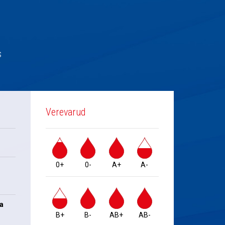
s
Verevarud
0+
0-
A+
A-
na
B+
B-
AB+
AB-