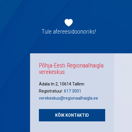
Jaluse
navigatsioon
Tule afereesidoonoriks!
Põhja-Eesti Regionaalhaigla
verekeskus
Ädala tn 2, 10614 Tallinn
Registratuur:
617 3001
verekeskus@regionaalhaigla.ee
KÕIK KONTAKTID