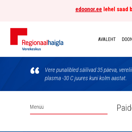
edoonor.ee
lehel saad b
AVALEHT
DOON
Põhja-
Eesti
Vere punalibled säilivad 35 päeva, vereli
plasma -30 C juures kuni kolm aastat.
Regionaalhaigla
Verekeskus
Külgpaani
Paid
Menüü
navigatsioon