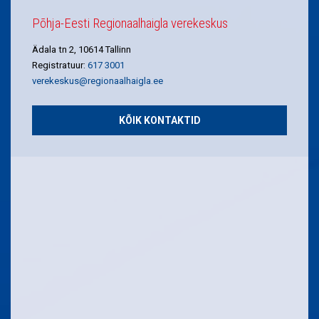
Põhja-Eesti Regionaalhaigla verekeskus
Ädala tn 2, 10614 Tallinn
Registratuur:
617 3001
verekeskus@regionaalhaigla.ee
KÕIK KONTAKTID