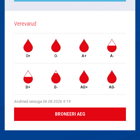
Verevarud
0+
0-
A+
A-
B+
B-
AB+
AB-
Andmed seisuga 06.08.2026 9:19
BRONEERI AEG